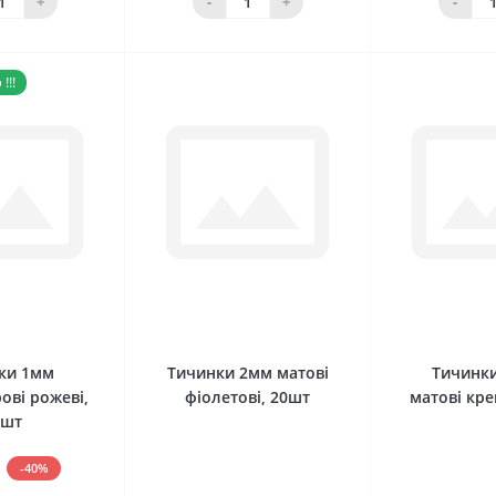
+
-
+
-
!!!
0
0
ки 1мм
Тичинки 2мм матові
Тичинк
ові рожеві,
фіолетові, 20шт
матові кре
0шт
-40%