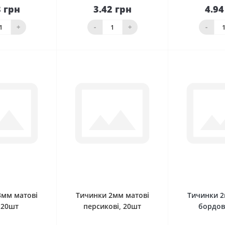
8 грн
3.42 грн
4.94
До
До
шика
кошика
кош
+
-
+
-
0
0
3мм матові
Тичинки 2мм матові
Тичинки 2
, 20шт
персикові, 20шт
бордов