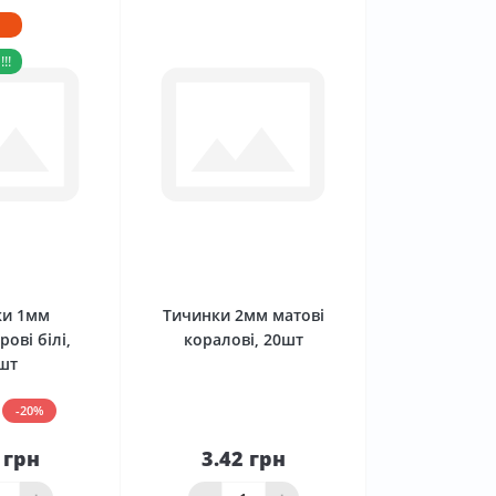
!!
0
0
ки 1мм
Тичинки 2мм матові
ові білі,
коралові, 20шт
шт
-20%
 грн
3.42 грн
До
До
ика
кошика