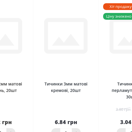
Хіт продажу
Ціну знижено !
0
0
2мм матові
Тичинки 3мм матові
Тичин
ь, 20шт
кремові, 20шт
перламутр
30
3.80 грн
2 грн
6.84 грн
3.04
До
наявності
кошика
кош