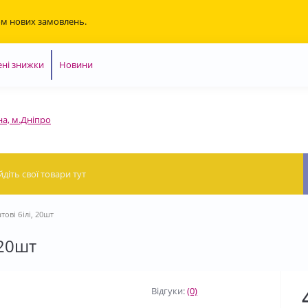
ом нових замовлень.
ні знижки
Новини
на, м.Дніпро
ові білі, 20шт
 20шт
Відгуки:
(0)