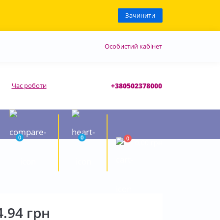
Зачинити
Особистий кабінет
Час роботи
+380502378000
0
0
0
0.00 грн
4.94 грн