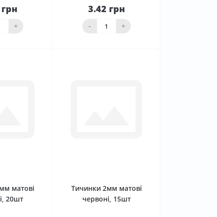
 грн
3.42 грн
До
До
ика
кошика
+
-
+
0
0
мм матові
Тичинки 2мм матові
і, 20шт
червоні, 15шт