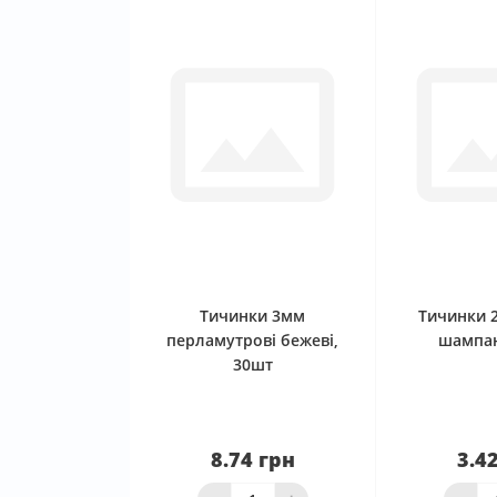
0
Тичинки 3мм
Тичинки 
перламутрові бежеві,
шампан
30шт
8.74 грн
3.4
Нема в наявності
Нема в 