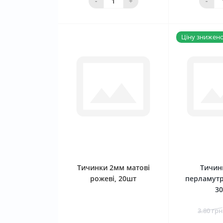
-
+
-
Ціну знижено 
0
Тичинки 2мм матові
Тичин
рожеві, 20шт
перламутр
3
3.80 грн