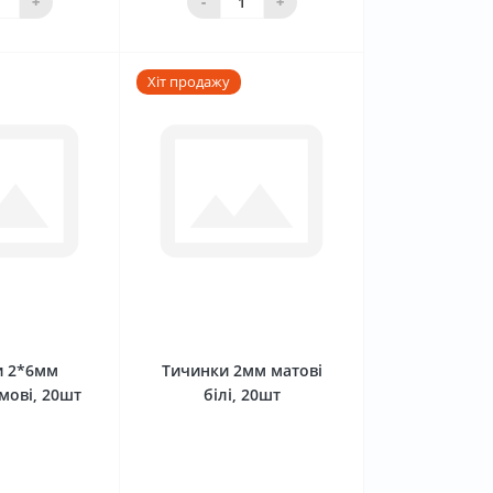
+
-
+
Хіт продажу
0
0
и 2*6мм
Тичинки 2мм матові
мові, 20шт
білі, 20шт