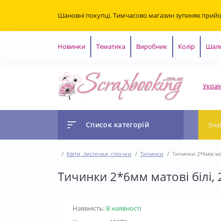
Шановні покупці. Тимчасово магазин зупиняє прий
Новинки
Тематика
Виробник
Колір
Шале
Украї
Список категорій
Квіти, листочки, гілочки
Тичинки
Тичинки 2*6мм мат
Тичинки 2*6мм матові білі,
Наявність:
В наявності