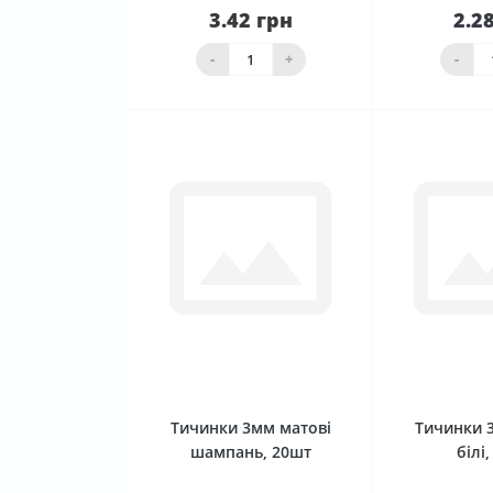
3.42 грн
2.2
Нема в наявності
ко
-
+
-
0
Тичинки 3мм матові
Тичинки 
шампань, 20шт
білі