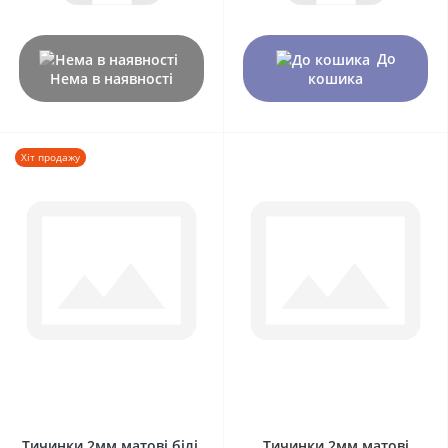
До
Нема в наявності
кошика
Хіт продажу
0
0
Тичинки 2мм матові білі,
Тичинки 2мм матові