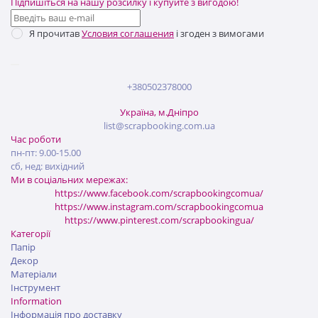
Підпишіться на нашу розсилку і купуйте з вигодою!
Я прочитав
Условия соглашения
і згоден з вимогами
+380502378000
Україна, м.Дніпро
list@scrapbooking.com.ua
Час роботи
пн-пт: 9.00-15.00
сб, нед: вихідний
Ми в соціальних мережах:
https://www.facebook.com/scrapbookingcomua/
https://www.instagram.com/scrapbookingcomua
https://www.pinterest.com/scrapbookingua/
Категорії
Папір
Декор
Матеріали
Інструмент
Information
Інформація про доставку