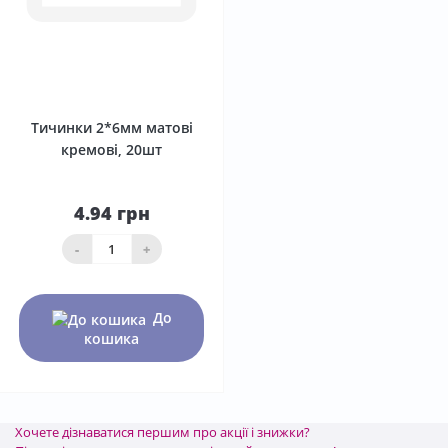
0
Тичинки 2*6мм матові
кремові, 20шт
4.94 грн
-
+
До
кошика
Хочете дізнаватися першим про акції і знижки?