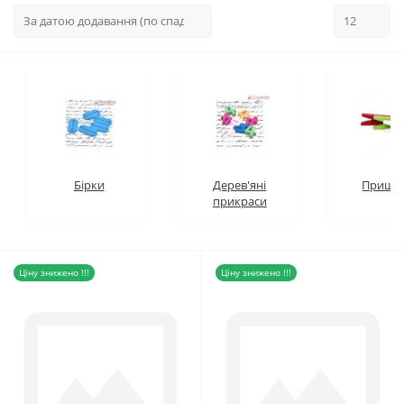
Бірки
Дерев'яні
Прищі
прикраси
Ціну знижено !!!
Ціну знижено !!!