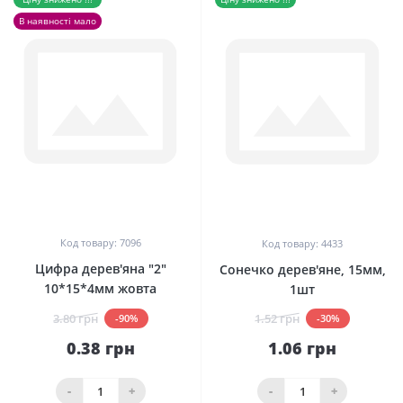
В наявності мало
0
0
Код товару: 7096
Код товару: 4433
Цифра дерев'яна "2"
Сонечко дерев'яне, 15мм,
10*15*4мм жовта
1шт
3.80 грн
1.52 грн
-90%
-30%
0.38 грн
1.06 грн
-
+
-
+