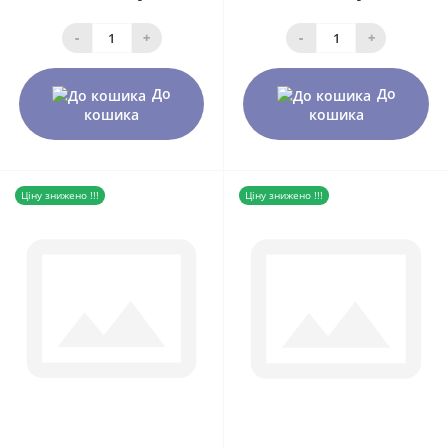
-
+
-
+
До
До
кошика
кошика
Ціну знижено !!!
Ціну знижено !!!
0
0