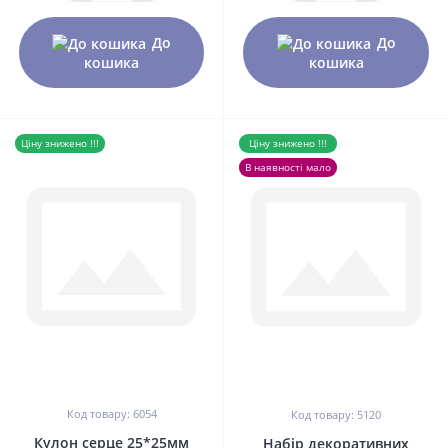
До
До
кошика
кошика
Ціну знижено !!!
Ціну знижено !!!
В наявності мало
0
0
Код товару: 6054
Код товару: 5120
Кулон серце 25*25мм
Набір декоративних