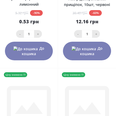
лимонний
прищіпок, 10шт, червоні
5.32 грн
30.40 грн
-90%
-60%
0.53 грн
12.16 грн
-
+
-
+
До
До
кошика
кошика
Ціну знижено !!!
Ціну знижено !!!