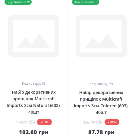
Ціну знижено !!!
Ціну знижено !!!
0
0
Код товару: 66
Код товару: 69
Набір декоративних
Набір декоративних
прищіпок Multicraft
прищіпок Multicraft
Imports 3см Natural (602),
Imports 3см Colored (603),
40шт
40шт
114.00 грн
125.40 грн
-10%
-30%
102.60 грн
87.78 грн