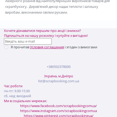
лазерного різання від найпопулярніших виробників товарів для
скрапбукінгу. Дерев'яний декор надає теплоти і затишку
виробам, виконаними своїми руками.
Хочете дізнаватися першим про акції і знижки?
Підпишіться на нашу розсилку і купуйте з вигодою!
Я прочитав
Условия соглашения
і згоден з вимогами
+380502378000
Україна, м.Дніпро
list@scrapbooking.com.ua
Час роботи
пн-пт: 9.00-15.00
сб, нед: вихідний
Ми в соціальних мережах:
https://www.facebook.com/scrapbookingcomua/
https://www.instagram.com/scrapbookingcomua
https://www.pinterest.com/scrapbookingua/