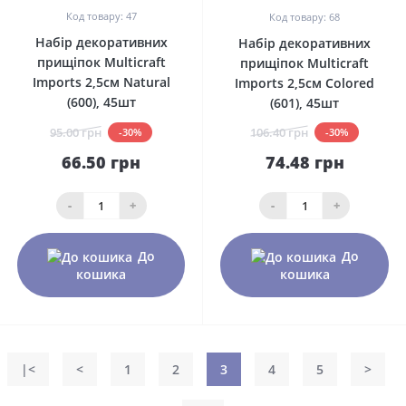
Код товару: 47
Код товару: 68
Набір декоративних
Набір декоративних
прищіпок Multicraft
прищіпок Multicraft
Imports 2,5см Natural
Imports 2,5см Colored
(600), 45шт
(601), 45шт
95.00 грн
106.40 грн
-30%
-30%
66.50 грн
74.48 грн
-
+
-
+
До
До
кошика
кошика
|<
<
1
2
3
4
5
>